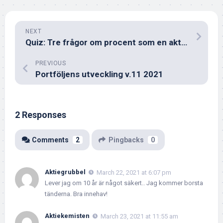
NEXT
Quiz: Tre frågor om procent som en aktieinvesterare bör klara
PREVIOUS
Portföljens utveckling v.11 2021
2 Responses
Comments
2
Pingbacks
0
Aktiegrubbel
March 22, 2021 at 6:07 pm
Lever jag om 10 år är något säkert.. Jag kommer borsta
tänderna. Bra innehav!
Aktiekemisten
March 23, 2021 at 11:55 am