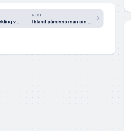
NEXT
Portföljens utveckling v. 5 2021
Ibland påminns man om varför man sparar