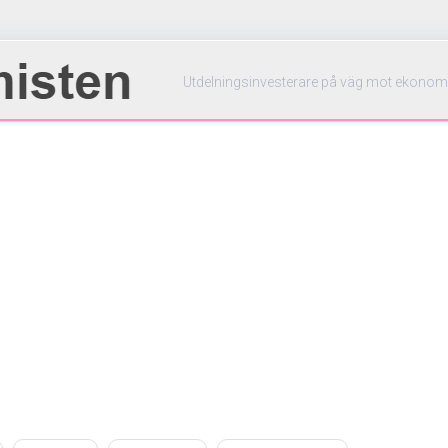
Utdelningsinvesterare på väg mot ekonom