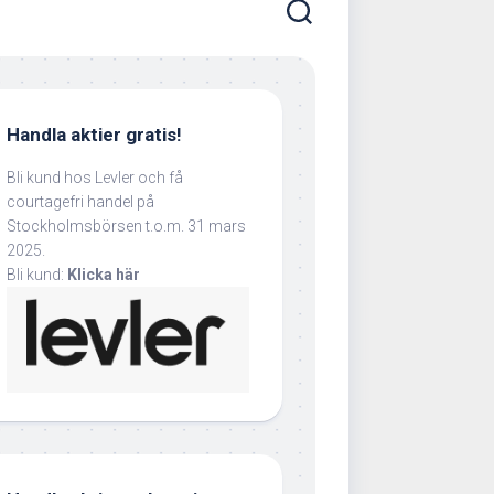
Handla aktier gratis!
Bli kund hos Levler och få
courtagefri handel på
Stockholmsbörsen t.o.m. 31 mars
2025.
Bli kund:
Klicka här