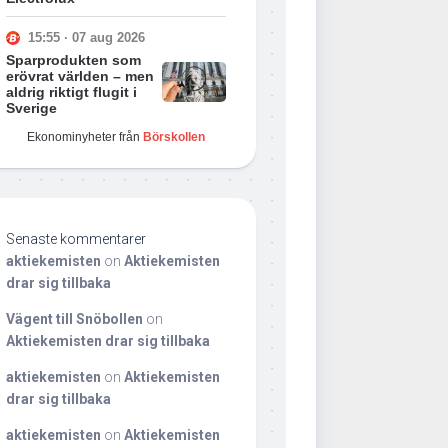
15:55 · 07 aug 2026
Sparprodukten som
erövrat världen – men
aldrig riktigt flugit i
Sverige
Ekonominyheter från
Börskollen
Senaste kommentarer
aktiekemisten
on
Aktiekemisten
drar sig tillbaka
Vägent till Snöbollen
on
Aktiekemisten drar sig tillbaka
aktiekemisten
on
Aktiekemisten
drar sig tillbaka
aktiekemisten
on
Aktiekemisten