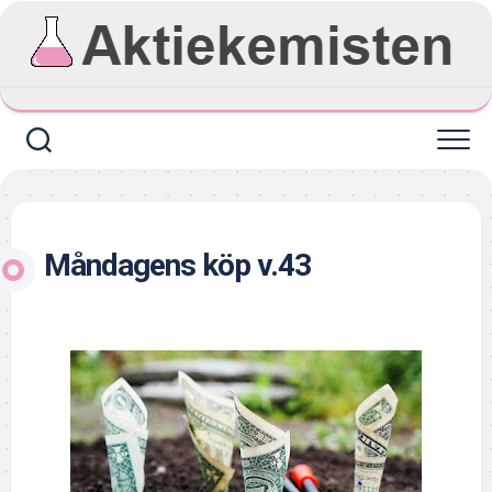
Skip
to
content
Måndagens köp v.43