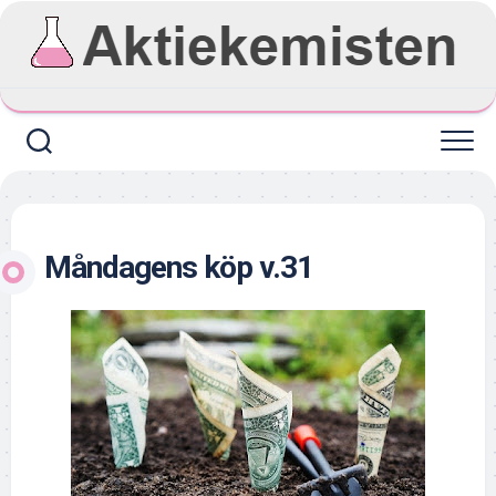
Skip
to
content
Måndagens köp v.31