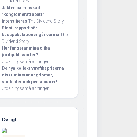
Dividend Story
Jakten på minskad
"konglomeratrabatt"
intensifieras
The Dividend Story
Stabil rapport när
budspekulationer går varma
The
Dividend Story
Hur fungerar mina olika
jordgubbssorter?
Utdelningssmålänningen
De nya kollektivtrafikspriserna
diskriminerar ungdomar,
studenter och pensionärer!
Utdelningssmålänningen
Övrigt