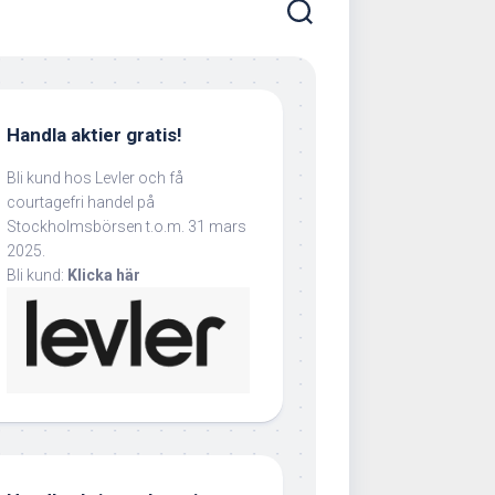
Handla aktier gratis!
Bli kund hos Levler och få
courtagefri handel på
Stockholmsbörsen t.o.m. 31 mars
2025.
Bli kund:
Klicka här