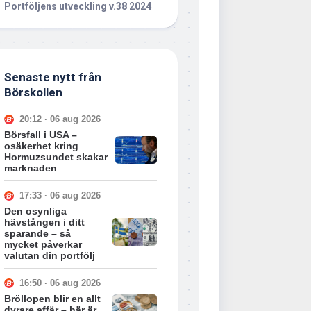
Portföljens utveckling v.38 2024
Senaste nytt från
Börskollen
20:12 · 06 aug 2026
Börsfall i USA –
osäkerhet kring
Hormuzsundet skakar
marknaden
17:33 · 06 aug 2026
Den osynliga
hävstången i ditt
sparande – så
mycket påverkar
valutan din portfölj
16:50 · 06 aug 2026
Bröllopen blir en allt
dyrare affär – här är