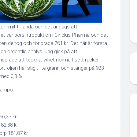
mmit till ända och det är dags att
t var börsintroduktion i Cinclus Pharma och det
ten deltog och förlorade 761 kr. Det här är första
 en ordentlig analys. Jag gick på att
erade att teckna, vilket normalt sett räcker…
tföljen har stigit lite grann och stänger på 923
 med 0,3 %.
Sampo.
66,37 kr
82,38 kr
orp 181,87 kr