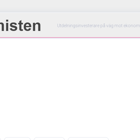
Utdelningsinvesterare på väg mot ekonom