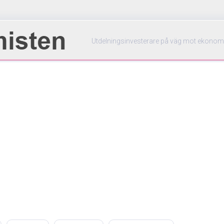
Utdelningsinvesterare på väg mot ekonom