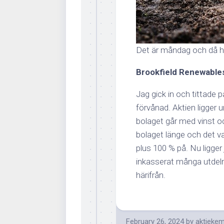
Det är måndag och då ha
Brookfield Renewable
Jag gick in och tittade 
förvånad. Aktien ligger u
bolaget går med vinst och
bolaget länge och det va
plus 100 % på. Nu ligger
inkasserat många utdelni
härifrån.
February 26, 2024
by
aktiekem