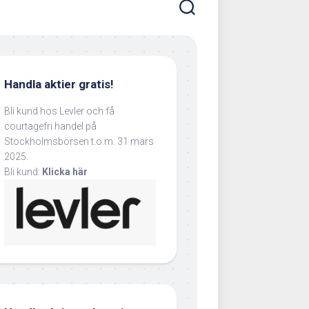
Handla aktier gratis!
Bli kund hos Levler och få
courtagefri handel på
Stockholmsbörsen t.o.m. 31 mars
2025.
Bli kund:
Klicka här