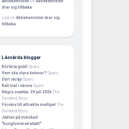
aktiekemisten
on
Aktiekemisten
drar sig tillbaka
Lisa
on
Aktiekemisten drar sig
tillbaka
Läsvärda bloggar
Körlärargnäll
Sparo
Vem ska styra kvinnor?
Sparo
Dyrt skräp
Sparo
Kall mat i värme
Sparo
Några snabba: 29 juli 2026
The
Dividend Story
Förvärv till attraktiv multipel
The
Dividend Story
Jakten på minskad
"konglomeratrabatt"