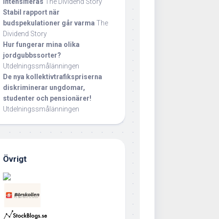
intensifieras
The Dividend Story
Stabil rapport när
budspekulationer går varma
The
Dividend Story
Hur fungerar mina olika
jordgubbssorter?
Utdelningssmålänningen
De nya kollektivtrafikspriserna
diskriminerar ungdomar,
studenter och pensionärer!
Utdelningssmålänningen
Övrigt