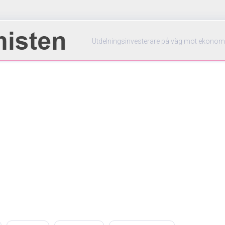
Utdelningsinvesterare på väg mot ekonom