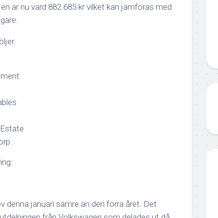
ljen är nu värd 882 685 kr vilket kan jämföras med
igare.
ljer:
tment
ables
 Estate
orp.
ing:
v denna januari sämre än den förra året. Det
autdelningen från Volkswagen som delades ut då.