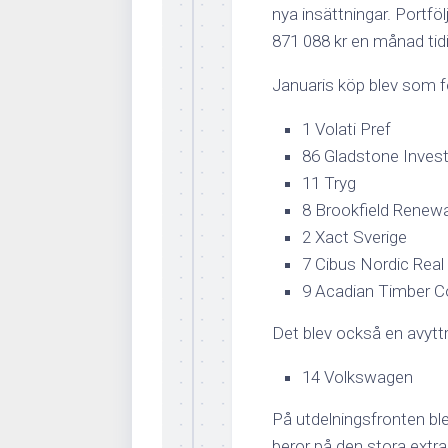
nya insättningar. Portfö
871 088 kr en månad tid
Januaris köp blev som fö
1 Volati Pref
86 Gladstone Inves
11 Tryg
8 Brookfield Renew
2 Xact Sverige
7 Cibus Nordic Real
9 Acadian Timber C
Det blev också en avyttr
14 Volkswagen
På utdelningsfronten ble
beror på den stora extr