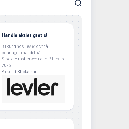
Handla aktier gratis!
Bli kund hos Levler och få
courtagefri handel på
Stockholmsbörsen t.o.m. 31 mars
2025.
Bli kund:
Klicka här