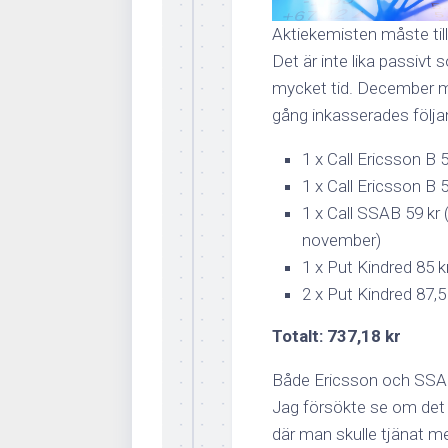
Aktiekemisten måste till
Det är inte lika passivt
mycket tid. December 
gång inkasserades följa
1 x Call Ericsson B 
1 x Call Ericsson B 
1 x Call SSAB 59 kr (
november)
1 x Put Kindred 85 k
2 x Put Kindred 87,5
Totalt: 737,18 kr
Både Ericsson och SSAB h
Jag försökte se om det s
där man skulle tjänat mer 