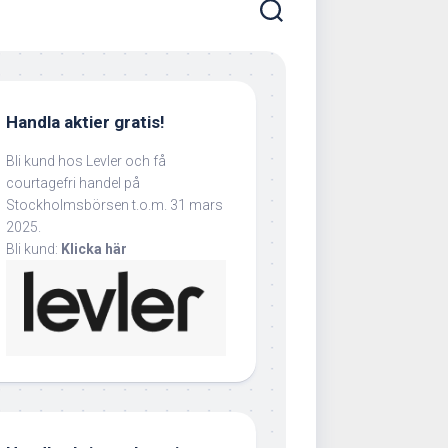
Handla aktier gratis!
Bli kund hos Levler och få
courtagefri handel på
Stockholmsbörsen t.o.m. 31 mars
2025.
Bli kund:
Klicka här