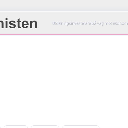
Utdelningsinvesterare på väg mot ekonom