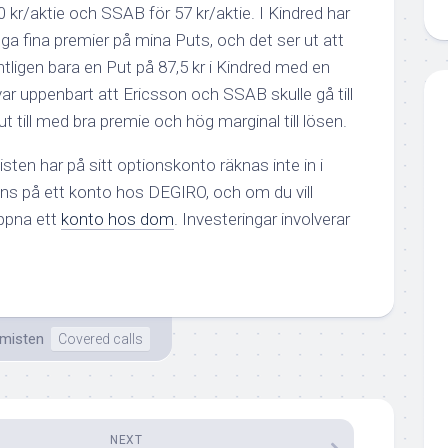
0 kr/aktie och SSAB för 57 kr/aktie. I Kindred har
ga fina premier på mina Puts, och det ser ut att
tligen bara en Put på 87,5 kr i Kindred med en
ar uppenbart att Ericsson och SSAB skulle gå till
ut till med bra premie och hög marginal till lösen.
ten har på sitt optionskonto räknas inte in i
inns på ett konto hos DEGIRO, och om du vill
ppna ett
konto hos dom
. Investeringar involverar
emisten
Covered calls
NEXT