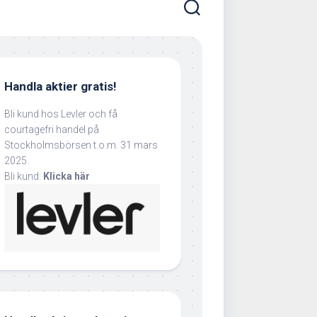
Handla aktier gratis!
Bli kund hos Levler och få
courtagefri handel på
Stockholmsbörsen t.o.m. 31 mars
2025.
Bli kund:
Klicka här