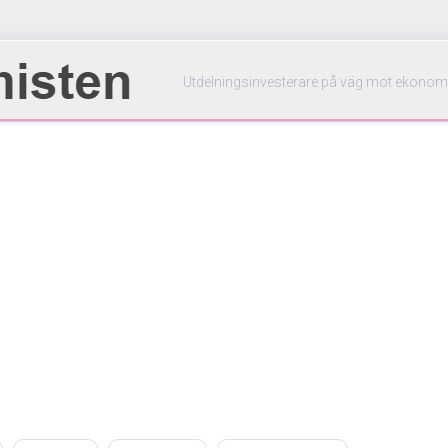
Utdelningsinvesterare på väg mot ekonom