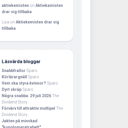
aktiekemisten
on
Aktiekemisten
drar sig tillbaka
Lisa
on
Aktiekemisten drar sig
tillbaka
Läsvärda bloggar
Snabbfrallor
Sparo
Körlärargnäll
Sparo
Vem ska styra kvinnor?
Sparo
Dyrt skräp
Sparo
Några snabba: 29 juli 2026
The
Dividend Story
Förvärv till attraktiv multipel
The
Dividend Story
Jakten på minskad
"konglomeratrabatt"