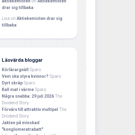
aktiekemisten
on
Aktiekemisten
drar sig tillbaka
Lisa
on
Aktiekemisten drar sig
tillbaka
Läsvärda bloggar
Körlärargnäll
Sparo
Vem ska styra kvinnor?
Sparo
Dyrt skräp
Sparo
Kall mat i värme
Sparo
Några snabba: 29 juli 2026
The
Dividend Story
Förvärv till attraktiv multipel
The
Dividend Story
Jakten på minskad
"konglomeratrabatt"