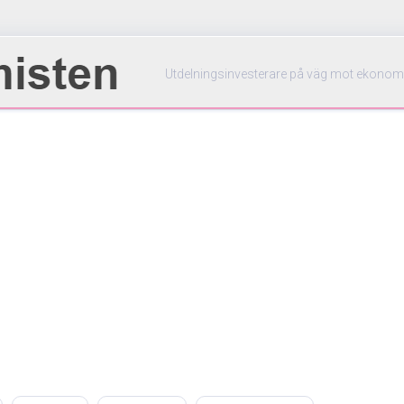
Utdelningsinvesterare på väg mot ekonom