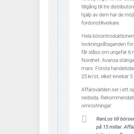
tillgång till tre distribu
hjälp av dem har de möjli
fordonstillverkare.
Hela börsintroduktionen 
teckningsåtaganden för 6
får slåss om ungefär 6 
Nordnet. Avanza stänge
mars. Första handelsdag
25 kr/st, vilket innebär 5
Affärsvärlden ser i ett 
nedsida. Rekommendatio
omröstningar:
RanLos till börse
på 15 millar. Aff