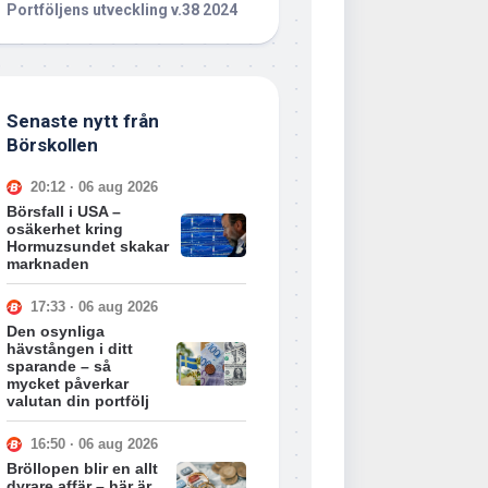
Portföljens utveckling v.38 2024
Senaste nytt från
Börskollen
20:12 · 06 aug 2026
Börsfall i USA –
osäkerhet kring
Hormuzsundet skakar
marknaden
17:33 · 06 aug 2026
Den osynliga
hävstången i ditt
sparande – så
mycket påverkar
valutan din portfölj
16:50 · 06 aug 2026
Bröllopen blir en allt
dyrare affär – här är