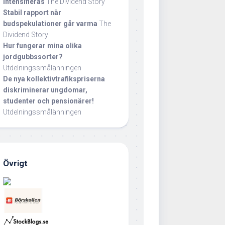
intensifieras
The Dividend Story
Stabil rapport när
budspekulationer går varma
The
Dividend Story
Hur fungerar mina olika
jordgubbssorter?
Utdelningssmålänningen
De nya kollektivtrafikspriserna
diskriminerar ungdomar,
studenter och pensionärer!
Utdelningssmålänningen
Övrigt