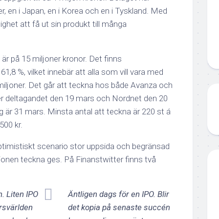
törer, en i Japan, en i Korea och en i Tyskland. Med
ghet att få ut sin produkt till många
är på 15 miljoner kronor. Det finns
1,8 %, vilket innebär att alla som vill vara med
miljoner. Det går att teckna hos både Avanza och
r deltagandet den 19 mars och Nordnet den 20
 är 31 mars. Minsta antal att teckna är 220 st á
 500 kr.
optimistiskt scenario stor uppsida och begränsad
nen teckna ges. På Finanstwitter finns två
n. Liten IPO
Äntligen dags för en IPO. Blir
ärsvärlden
det kopia på senaste succén