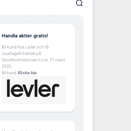
Handla aktier gratis!
Bli kund hos Levler och få
courtagefri handel på
Stockholmsbörsen t.o.m. 31 mars
2025.
Bli kund:
Klicka här