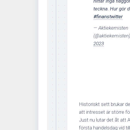
hittar inga flaggo
teckna. Hur gör 
#finanstwitter
— Aktiekemisten
(@aktiekemisten
2023
Historiskt sett brukar 
att intresset är större f
Just nu lutar det åt att
första handelsdag vid till