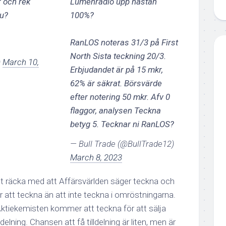
r och rek
Lumenradio upp nästan
du?
100%?
RanLOS noteras 31/3 på First
North Sista teckning 20/3.
)
March 10,
Erbjudandet är på 15 mkr,
62% är säkrat. Börsvärde
efter notering 50 mkr. Afv 0
flaggor, analysen Teckna
betyg 5. Tecknar ni RanLOS?
— Bull Trade (@BullTrade12)
March 8, 2023
det räcka med att Affärsvärlden säger teckna och
ör att teckna än att inte teckna i omröstningarna.
 Aktiekemisten kommer att teckna för att sälja
delning. Chansen att få tilldelning är liten, men är