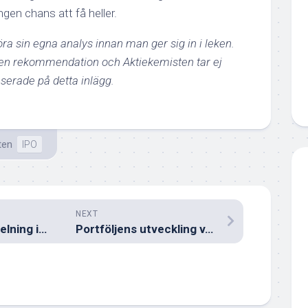
gen chans att få heller.
a sin egna analys innan man ger sig in i leken.
 en rekommendation och Aktiekemisten tar ej
serade på detta inlägg.
ten
IPO
NEXT
2020 Bulkers utdelning i mars 2023
Portföljens utveckling v.10 2023