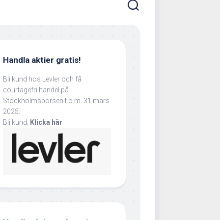
Handla aktier gratis!
Bli kund hos Levler och få
courtagefri handel på
Stockholmsbörsen t.o.m. 31 mars
2025.
Bli kund:
Klicka här