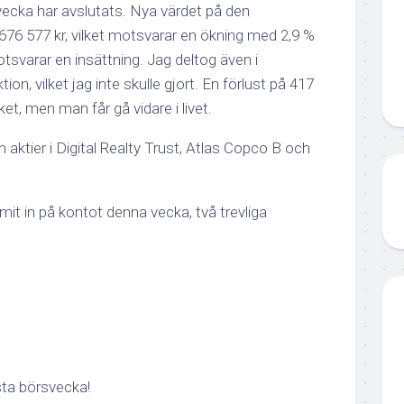
ecka har avslutats. Nya värdet på den
r 676 577 kr, vilket motsvarar en ökning med 2,9 %
otsvarar en insättning. Jag deltog även i
on, vilket jag inte skulle gjort. En förlust på 417
t, men man får gå vidare i livet.
aktier i Digital Realty Trust, Atlas Copco B och
it in på kontot denna vecka, två trevliga
sta börsvecka!