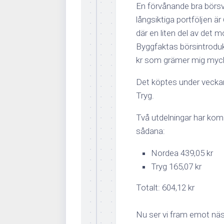
En förvånande bra börsv
långsiktiga portföljen ä
där en liten del av det m
Byggfaktas börsintrodukti
kr som grämer mig mycke
Det köptes under veckan 
Tryg.
Två utdelningar har komm
sådana:
Nordea 439,05 kr
Tryg 165,07 kr
Totalt: 604,12 kr
Nu ser vi fram emot nä