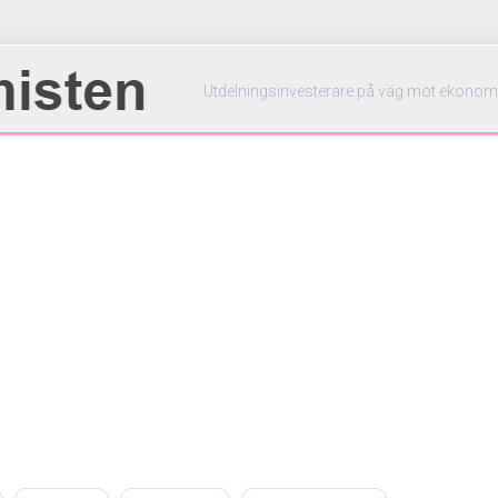
Utdelningsinvesterare på väg mot ekonom