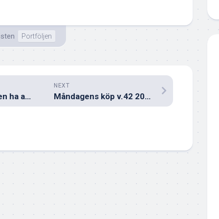
isten
Portföljen
NEXT
Vem vill egentligen ha aktier i Industrivärden?
Måndagens köp v.42 2021