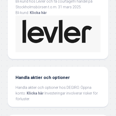
Bli kund hos Levler och få courtagefri handel på
Stockholmsbörsen t.o.m. 31 mars 2025.
Bli kund:
Klicka här
Handla aktier och optioner
Handla aktier och optioner hos DEGIRO. Öppna
konto:
Klicka här
Investeringar involverar risker för
förluster.