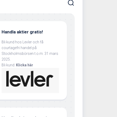
Handla aktier gratis!
Bli kund hos Levler och få
courtagefri handel på
Stockholmsbörsen t.o.m. 31 mars
2025.
Bli kund:
Klicka här