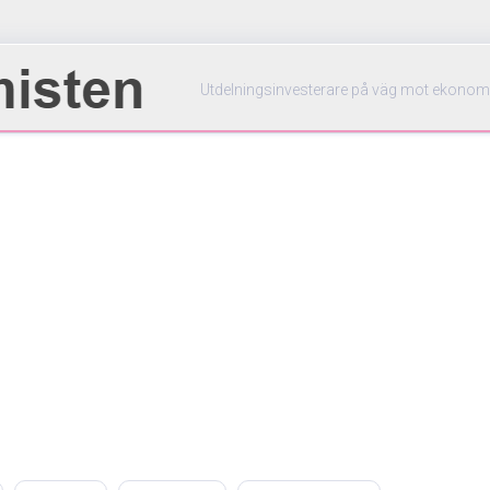
Utdelningsinvesterare på väg mot ekonom