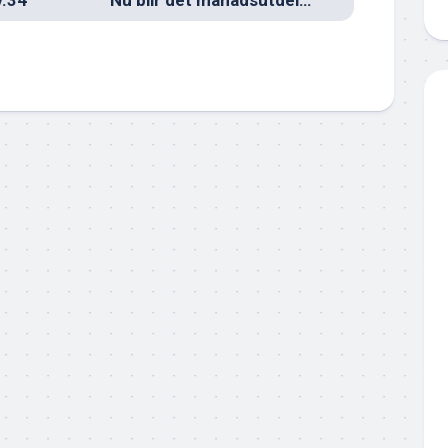
.34
Nu blir det månadsutdelning