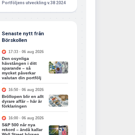
Portföljens utveckling v.38 2024
Senaste nytt från
Börskollen
17:33 · 06 aug 2026
Den osynliga
hävstången i ditt
sparande – så
mycket påverkar
valutan din portfölj
16:50 · 06 aug 2026
Bröllopen blir en allt
dyrare affär – här är
förklaringen
16:00 · 06 aug 2026
S&P 500 når nya
rekord – ändå kallar
Wall Street börsen