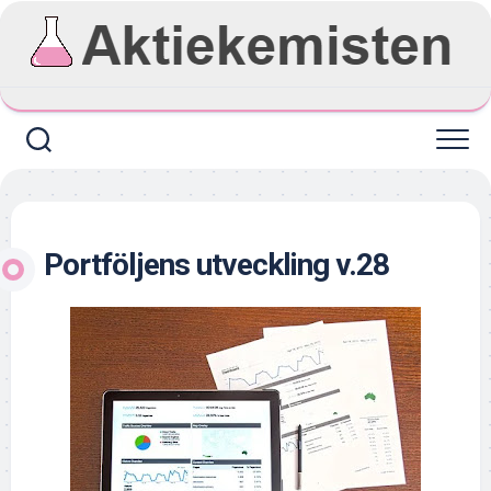
Skip
to
content
Portföljens utveckling v.28