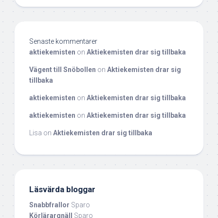
Senaste kommentarer
aktiekemisten
on
Aktiekemisten drar sig tillbaka
Vägent till Snöbollen
on
Aktiekemisten drar sig
tillbaka
aktiekemisten
on
Aktiekemisten drar sig tillbaka
aktiekemisten
on
Aktiekemisten drar sig tillbaka
Lisa
on
Aktiekemisten drar sig tillbaka
Läsvärda bloggar
Snabbfrallor
Sparo
Körlärargnäll
Sparo