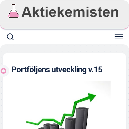
Skip
to
content
Portföljens utveckling v.15